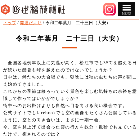
MENU
このページの本文へ
現
トップ
/
開運だより
/
令和二年葉月 二十三日（大安）
在
の
令和二年葉月 二十三日（大安）
位
置：
全国各地例年以上に気温が高く、松江市でも35℃を超える日
が続いた酷暑も峠を越えたのではないでしょうか？
日中は、蝉たちの大合唱でも、朝晩には秋の虫たちの声が聞こ
え始めてきました。
これからの季節は移ろっていく景色を楽しむ気持ちの余裕を意
識して作ってはいかがでしょうか？
街中へのお出掛けよりも自然へ目を向ける良い機会です。
公式サイトでもfacebookでも空の画像をたくさん公開している
ように、空との向き合いは、まさに一期一会。
今、空を見上げて出会った雲の行方を数分・数秒でも見ている
だけで、癒されるのでは？