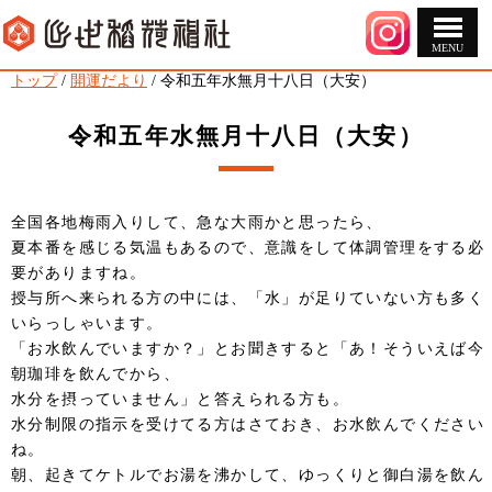
MENU
このページの本文へ
現
トップ
/
開運だより
/
令和五年水無月十八日（大安）
在
の
令和五年水無月十八日（大安）
位
置：
全国各地梅雨入りして、急な大雨かと思ったら、
夏本番を感じる気温もあるので、意識をして体調管理をする必
要がありますね。
授与所へ来られる方の中には、「水」が足りていない方も多く
いらっしゃいます。
「お水飲んでいますか？」とお聞きすると「あ！そういえば今
朝珈琲を飲んでから、
水分を摂っていません」と答えられる方も。
水分制限の指示を受けてる方はさておき、お水飲んでください
ね。
朝、起きてケトルでお湯を沸かして、ゆっくりと御白湯を飲ん