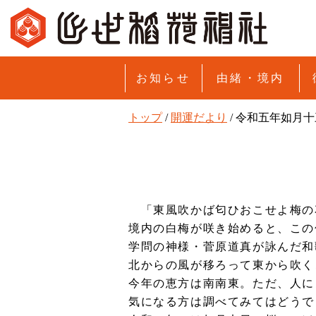
このページの本文へ
お知らせ
由緒・境内
現
トップ
/
開運だより
/
令和五年如月十
在
の
位
置：
「東風吹かば匂ひおこせよ梅の
境内の白梅が咲き始めると、この
学問の神様・菅原道真が詠んだ和
北からの風が移ろって東から吹く
今年の恵方は南南東。ただ、人に
気になる方は調べてみてはどうで