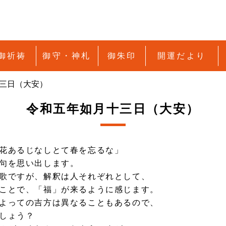
御祈祷
御守・神札
御朱印
開運だより
三日（大安）
令和五年如月十三日（大安）
花あるじなしとて春を忘るな」
句を思い出します。
歌ですが、解釈は人それぞれとして、
ことで、「福」が来るように感じます。
よっての吉方は異なることもあるので、
しょう？