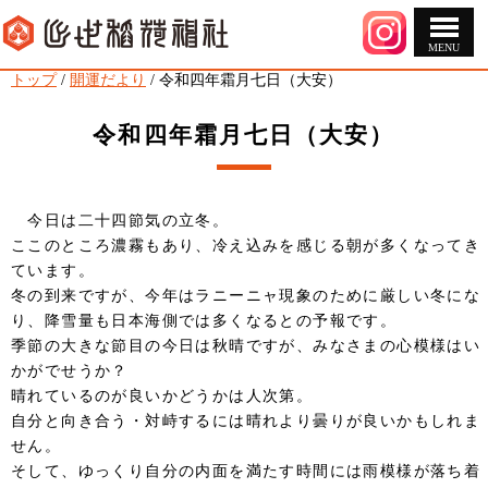
MENU
このページの本文へ
現
トップ
/
開運だより
/
令和四年霜月七日（大安）
在
の
令和四年霜月七日（大安）
位
置：
今日は二十四節気の立冬。
ここのところ濃霧もあり、冷え込みを感じる朝が多くなってき
ています。
冬の到来ですが、今年はラニーニャ現象のために厳しい冬にな
り、降雪量も日本海側では多くなるとの予報です。
季節の大きな節目の今日は秋晴ですが、みなさまの心模様はい
かがでせうか？
晴れているのが良いかどうかは人次第。
自分と向き合う・対峙するには晴れより曇りが良いかもしれま
せん。
そして、ゆっくり自分の内面を満たす時間には雨模様が落ち着