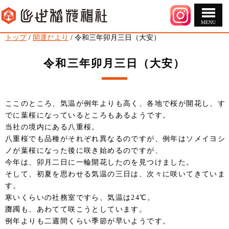
MENU
このページの本文へ
現
トップ
/
開運だより
/
令和三年卯月三日（大安）
在
の
令和三年卯月三日（大安）
位
置：
ここのところ、気温が例年よりも高く、各地で桜が開花し、す
でに葉桜になっているところもあるようです。
当社の境内にある八重桜。
八重桜でも品種がそれぞれ異なるのですが、例年はソメイヨシ
ノが葉桜になった後に咲き始めるのですが、
今年は、卯月二日に一輪開花したのを見つけました。
そして、初夏を思わせる気温の三日は、次々に咲いてきていま
す。
寒いくらいの社務室ですら、気温は24℃。
躑躅も、あわてて咲こうとしています。
例年よりも二週間くらい季節が早いようです。