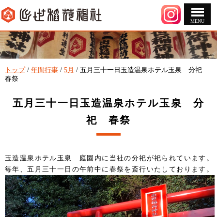
MENU
このページの本文へ
現
トップ
/
年間行事
/
5月
/
五月三十一日玉造温泉ホテル玉泉 分祀
在
春祭
の
位
五月三十一日玉造温泉ホテル玉泉 分
置：
祀 春祭
玉造温泉ホテル玉泉 庭園内に当社の分祀が祀られています。
毎年、五月三十一日の午前中に春祭を斎行いたしております。